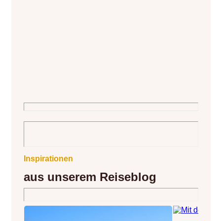
jeweiligen Variante. Die VanEssa
seine eigene
Heckküche: Wir stellen die Heckküche
mobilcamping
ganz bewusst in den Kofferraum, da
Jahr geht sei
dort der perfekte Platz dafür ist. Die
Reisen und 
Mehrheit der Camper reist am liebsten
Verkauf vor O
im
Inspirationen
aus unserem Reiseblog