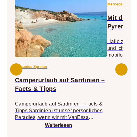
Mercedes Sprint
Mit dem S
Pyrenäen
Hallo zusam
und ich bin 
mobilcampin
Mein reguläre
Mercedes Sprinter
da ich den W
zum Entspann
Camperurlaub auf Sardinien –
wollte ich a
Facts & Tipps
heraus und 
mit meiner L
einem befreu
Camperurlaub auf Sardinien – Facts &
eine Reise ü
Tipps Sardinien ist unser persönliches
starten. Uns
Paradies, wenn wir mit VanEssa
einen Einbli
unterwegs sind. Atemberaubende
Weiterlesen
Deutschland 
Küstenstraßen und einsame Buchten
in die Spani