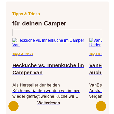
Tipps & Tricks
für deinen Camper
Tipps & Tricks
Tipps & Tricks
Hecküche vs. Innenküche im
VanEssa 
Camper Van
auch Dow
Als Hersteller der beiden
VanEssa mob
Küchenvarianten werden wir immer
Australien Z
wieder gefragt welche Küche wir
vergangen al
empfehlen. Unser Favorit ist hier ganz
Australien in
Weiterlesen
klar die Heckküche. Gerne erklären wir
Seither hat s
in diesem Beitrag die Vorzüge der
einiges getan