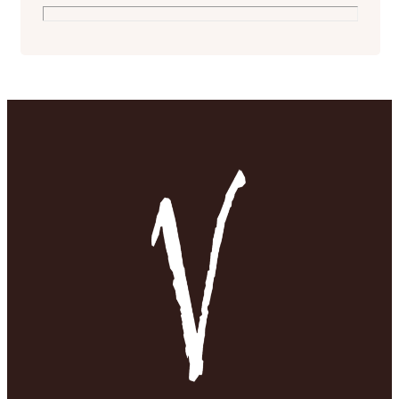
sind nur zwei Beispiele. Wenn du auf
Atlantikküst
Sardiniens Straßen unterwegs bist,
Lesen. Und 
solltest du viel Zeit einplanen. Es gibt
„Nachreisen“
viele kurvige Strecken – daher geht es
oft eher langsam voran. Unterwegs gibt
es sehr viele Panoramapunkte und tolle