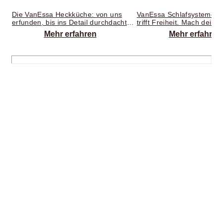
Die VanEssa Heckküche: von uns
VanEssa Schlafsysteme –
erfunden, bis ins Detail durchdacht
trifft Freiheit. Mach dein
und erprobt – praktisch und
Handumdrehen zum gemü
Mehr erfahren
Mehr erfahren
zuverlässig für unterwegs.
Camper: Unsere Schlafs
Abgestimmt auf all deine
passen zu vielen gängige
Campingbedürfnisse:
Minivan-Modellen und las
mühelos auf- und abbau
der Fahrt platzsparend i
verstaut, verwandeln sie s
wenigen Handgriffen in ei
bequemes Bett – kompatib
unseren Heckküchen und
cm lang. Die hochwertige,