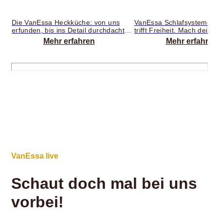
Die VanEssa Heckküche: von uns
VanEssa Schlafsysteme –
erfunden, bis ins Detail durchdacht
trifft Freiheit. Mach dein
und erprobt – praktisch und
Handumdrehen zum gemü
Mehr erfahren
Mehr erfahren
zuverlässig für unterwegs.
Camper: Unsere Schlafs
Abgestimmt auf all deine
passen zu vielen gängige
Campingbedürfnisse:
Minivan-Modellen und las
mühelos auf- und abbau
der Fahrt platzsparend i
verstaut, verwandeln sie s
wenigen Handgriffen in ei
bequemes Bett – kompatib
unseren Heckküchen und
cm lang. Die hochwertige,
VanEssa live
Schaut doch mal bei uns
vorbei!