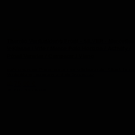
VanEssa
Thermo Verdunklung Front - SILVER - Mercedes
V-Klasse / Vito / Marco Polo Horizon / Activity /
Pössl Vanstar / Campstar / Viano
mehrschichtige Thermomatten mit reflektierender Silberfolie zur
Verdunklung, Isolierung und als Sichtschutz
75,00 €
ab
inkl. MwSt. | gratis Versand*