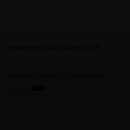
Dometic
Kompressor-Kühlbox Dometic CF-35
leistungsstarke Kompressor-Kühlbox für unterwegs
450,00€
- 14 %
inkl. MwSt. | gratis Versand*