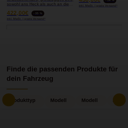
- 14 %
sowohl ans Heck als auch an die
inkl. MwSt. | gratis Versand*
Seite andockbar, aufgebaut in
422,00€
wenigen
- 35 %
inkl. MwSt. | gratis Versand*
Finde die passenden Produkte für
dein Fahrzeug
Produkttyp
Modell
Modell
Model