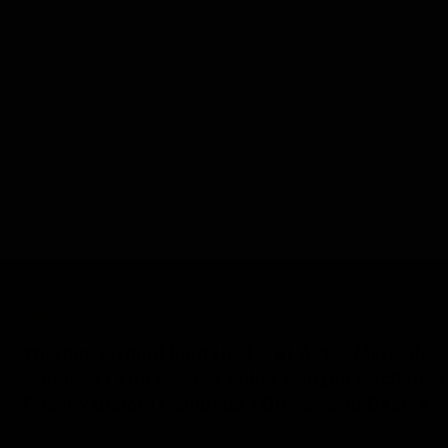
VanEssa
Thermo Verdunklung Heck - BLACK - Mercedes
V-Klasse / Vito / Marco Polo / Horizon / Activity /
Pössl Vanstar / Campstar / Crosscamp Base X