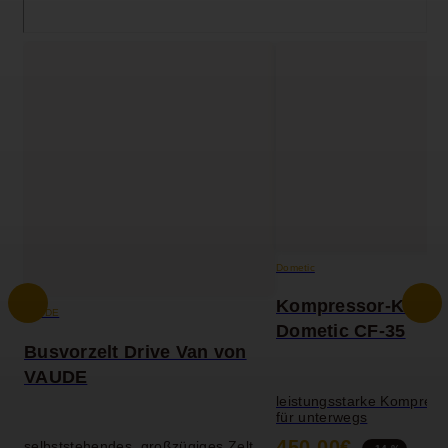
Dometic
Kompressor-Kühlb
VAUDE
Dometic CF-35
Busvorzelt Drive Van von
VAUDE
leistungsstarke Kompress
für unterwegs
450,00€
selbststehendes, großzügiges Zelt,