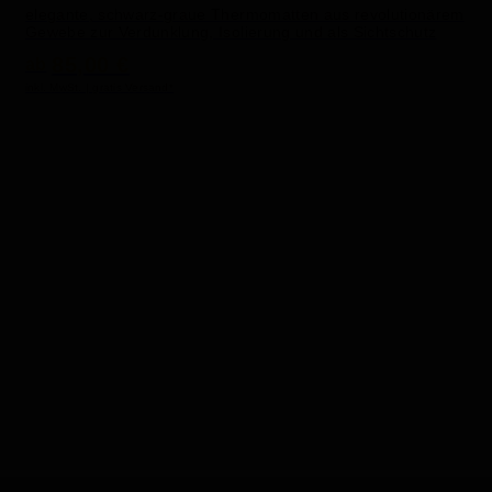
elegante, schwarz-graue Thermomatten aus revolutionärem
Gewebe zur Verdunklung, Isolierung und als Sichtschutz
85,00 €
ab
inkl. MwSt. | gratis Versand*