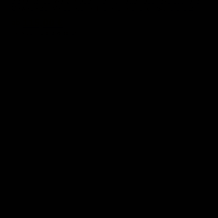
elegante, schwarz-graue Thermomatten aus revolutionärem
Gewebe zur Verdunklung, Isolierung und als Sichtschutz
115,00 €
ab
inkl. MwSt. | gratis Versand*