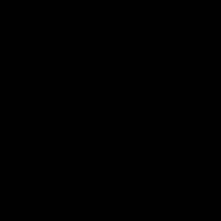
VanEssa
Thermo Verdunklung Heck- SILVER - Mercedes
V-Klasse / Viano / Vito / Marco Polo Horizon /
Activity / Pössl Vanstar / Campstar / Crosscamp
Base X
mehrschichtige Thermomatten mit reflektierender Silberfolie zur
Verdunklung, Isolierung und als Sichtschutz
100,00 €
ab
inkl. MwSt. | gratis Versand*