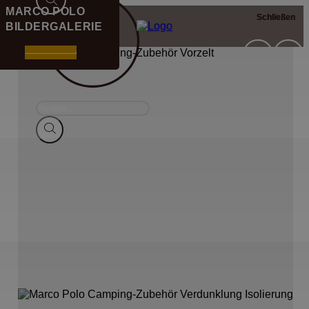
MARCO POLO
Schließen
Schließen
BILDERGALERIE
Suche
nach
Produkten