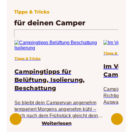
Tipps & Tricks
für deinen Camper
Tipps & Tricks
Tipps & Tricks
Im Vergl
Campingtipps für
Campingt
Belüftung, Isolierung,
Beschattung
Campingtoile
Richtige für
Auswahl an C
So bleibt dein Campervan angenehm
größer denn 
temperiert Morgens angenehm kühl –
und unabhän
doch nach dem Frühstück gleicht dein
da darf eine 
Camper plötzlich einem Backofen?
Weiterlesen
fehlen. Die C
Gerade im Sommer kann sich ein