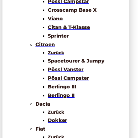
Pössl Campstar
Crosscamp Base X
Viano
Citan & T-Klasse
Sprinter
Citroen
Zurück
Spacetourer & Jumpy
Pössl Vanster
Pössl Campster
Berlingo III
Berlingo II
Dacia
Zurück
Dokker
Fiat
Zurück