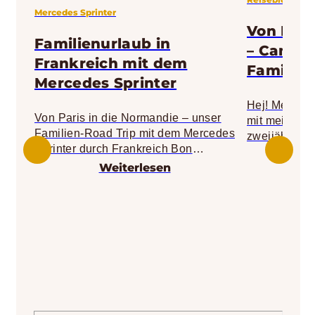
Mercedes Sprinter
Von Mal
Familienurlaub in
– Campin
Frankreich mit dem
Familie
Mercedes Sprinter
Hej! Mein Na
Von Paris in die Normandie – unser
mit meinem 
Familien-Road Trip mit dem Mercedes
zweijährige
Sprinter durch Frankreich Bon
Schweden ge
Jour.Mein Name ist Johanna und ich bin
Weiterlesen
wir mit uns
mit meinem Mann und unserem
aber da wir v
einjährigen Sohn im Juni ´22 drei
haben wir un
Wochen lang durch Frankreich gereist.
Sprinter vo
Das Ziel bestimmte die Route Nachdem
entschieden
wir eine Dokumentation über Mont-
von dem ich 
Saint-Michel gesehen hatten, war uns
hatte. Die 
klar, dass wir unbedingt dort
Kultur und L
hinmöchten.
wenig Gedan
warum eigent