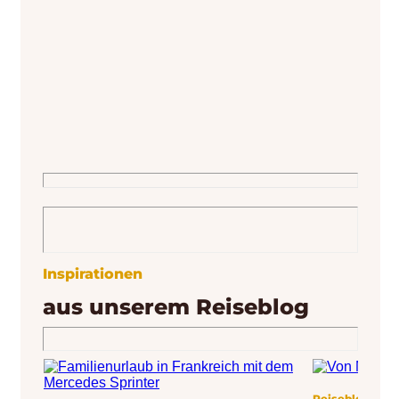
zudem die e
Campervan innerhalb kurzer Zeit
Nachfrage na
extrem aufheizen. Mit den richtigen
Camping-Toile
Maßnahmen lässt sich die Temperatur
Einrichtunge
jedoch deutlich angenehmer halten. Wir
Klo wird me
haben für dich einige Tipps für
Ich bin Joha
Belüftung und Beschattung bzw.
Isolierung zusammengetragen, die für
angenehmere
Inspirationen
aus unserem Reiseblog
Reiseblog