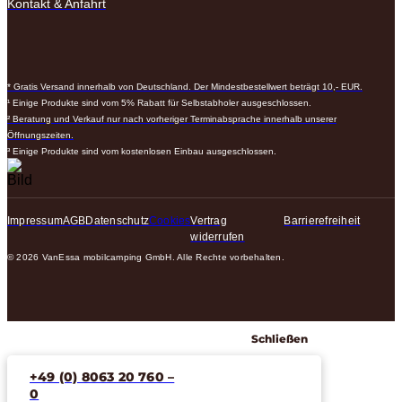
Kontakt & Anfahrt
* Gratis Versand innerhalb von Deutschland. Der Mindestbestellwert beträgt 10,- EUR.
¹ Einige Produkte sind vom 5% Rabatt für Selbstabholer ausgeschlossen.
² Beratung und Verkauf nur nach vorheriger Terminabsprache innerhalb unserer
Öffnungszeiten.
³ Einige Produkte sind vom kostenlosen Einbau ausgeschlossen.
Impressum
AGB
Datenschutz
Cookies
Vertrag
Barrierefreiheit
widerrufen
© 2026 VanEssa mobilcamping GmbH. Alle Rechte vorbehalten.
Schließen
+49 (0) 8063 20 760 –
0