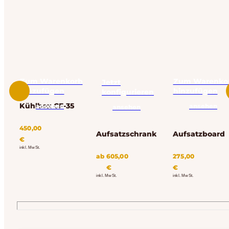
Zum Warenkorb
Zum Warenko
Jetzt
hinzufügen
hinzufügen
konfigurieren
Kühlbox CF-35
ansehen
ansehen
ansehen
450,00
Aufsatzschrank
Aufsatzboard
€
inkl. MwSt.
ab
605,00
275,00
€
€
inkl. MwSt.
inkl. MwSt.