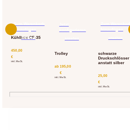
Zum Warenkorb
Zum Warenkor
Jetzt
hinzufügen
hinzufügen
konfigurieren
Kühlbox CF-35
ansehen
ansehen
ansehen
450,00
Trolley
schwarze
€
Druckschlösser
inkl. MwSt.
anstatt silber
ab
195,00
€
25,00
inkl. MwSt.
€
inkl. MwSt.