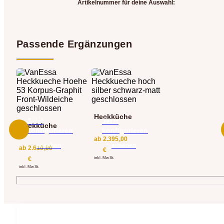
Artikelnummer für deine Auswahl:
Passende Ergänzungen
Heckküche
Jetzt
Jetzt
Heckküche
konfigurieren
konfigurieren
ab
2.395,00
ansehen
ansehen
ab
2.610,00
€
€
inkl. MwSt.
inkl. MwSt.