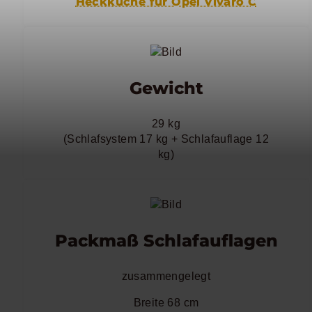
Heckküche für Opel Vivaro C
Gewicht
29 kg
(Schlafsystem 17 kg + Schlafauflage 12
kg)
Packmaß Schlafauflagen
zusammengelegt
Breite 68 cm