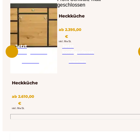
Heckküche
ab
2.395,00
€
inkl. MwSt.
Jetzt
Jetzt
konfigurieren
konfigurieren
ansehen
ansehen
Heckküche
ab
2.610,00
€
inkl. MwSt.