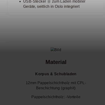
USB-Stecker
zum Laden mobiler
ℹ
Geräte, seitlich in Oslo integriert
Material
Korpus & Schubladen
12mm Pappelschichtholz mit CPL-
Beschichtung (graphit)
Pappelschichtholz: -Vorteile