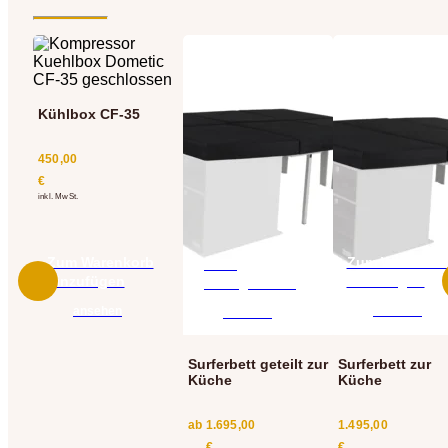
Kühlbox CF-35
450,00
€
inkl. MwSt.
Zum Warenkorb
Zum Warenkor
Jetzt
hinzufügen
hinzufügen
konfigurieren
ansehen
ansehen
ansehen
Surferbett geteilt zur
Surferbett zur
Küche
Küche
ab
1.695,00
1.495,00
€
€