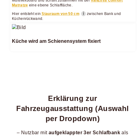
Multiflexboard und schafft zusammen mit der
VanEssa Comfort
Matratze
eine ebene Schlaffläche.
ℹ
Hier entsteht ein
Stauraum von 50 cm
zwischen Bank und
Küchenrückwand.
Küche wird am Schienensystem fixiert
Erklärung zur
Fahrzeugausstattung (Auswahl
per Dropdown)
– Nutzbar mit
aufgeklappter 3er Schlafbank
als