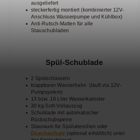
ausgeliefert
steckerfertig montiert (kombinierter 12V-
Anschluss Wasserpumpe und Kühlbox)
Anti-Rutsch-Matten für alle
Stauschubladen
Spül-Schublade
2 Spülschüsseln
klappbarer Wasserhahn (läuft via 12V-
Pumpsystem)
13 bzw. 16 Liter Wasserkanister
30 kg-Soft-Vollauszug
Schublade mit automatischer
Rückschubsperre
Stauraum für Spülutensilien oder
Duschaufsatz
(optional erhältlich) unter