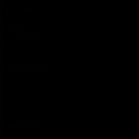
Alle Produkte
Campingküchen
Heckauszüge
Schlafsysteme
Innenraummodule
Zubehör & Elektrik
Kundenkonto
Merkzettel
Warenkorb
Kundenkonto
Fahrzeuge