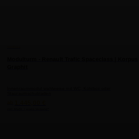
VanEssa
Modulturm - Renault Trafic Spaceclass | Korpus
Graphit
Innenraummodul wahlweise mit WC, Kühlbox oder
Stauraumschubladen
1.445,00 €
ab
inkl. MwSt. | gratis Versand*