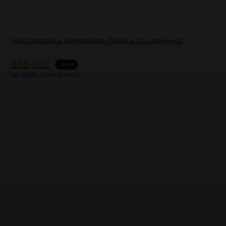
leistungsstarke Kompressor-Kühlbox für unterwegs
450,00€
- 14 %
inkl. MwSt. | gratis Versand*