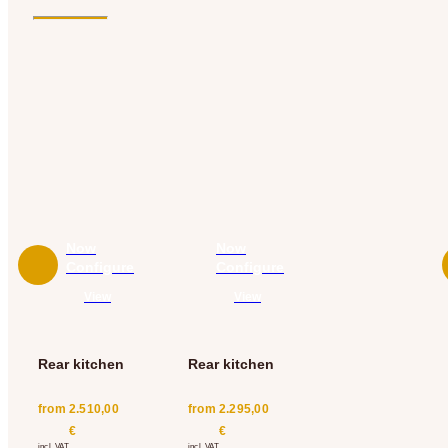
Now
Now
Configure
Configure
View
View
Rear kitchen
Rear kitchen
from
2.510,00
from
2.295,00
€
€
incl. VAT.
incl. VAT.