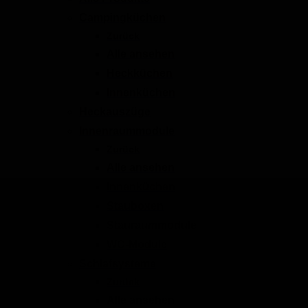
Campingküchen
Zurück
Alle ansehen
Heckküchen
Innenküchen
Heckauszüge
Innenraummodule
Zurück
Alle ansehen
Innenküchen
Stauboxen
Stauraummodule
WC-Module
Schlafsysteme
Zurück
Alle ansehen