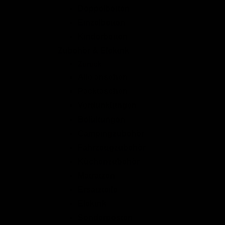
Doppelbetten
Einzelbetten
Kinderbetten
Zubehör & Elektrik
Zurück
Alle ansehen
Packtaschen
Verdunklungen
Belüftungen
Campingzubehör
Fahrzeugzubehör
Küchenzubehör
Matratzen
Ersatzteile
Elektrik
Sonderposten