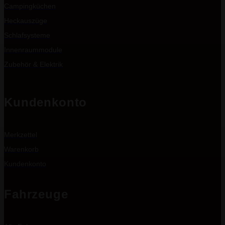
Campingküchen
Heckauszüge
Schlafsysteme
Innenraummodule
Zubehör & Elektrik
Kundenkonto
Merkzettel
Warenkorb
Kundenkonto
Fahrzeuge