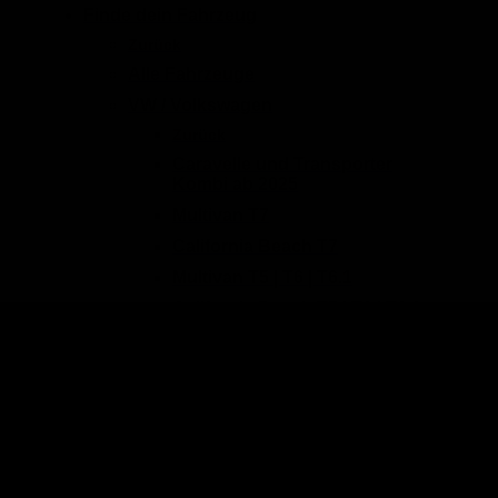
Finde dein Fahrzeug
Zurück
Alle Fahrzeuge
VW / Volkswagen
Zurück
Caravelle und Transporter
Kombi ab 2025
Multivan T7
California Beach T7
Multivan T5 | T6 | T6.1
California Beach T5 | T6 | T6.1
Caravelle T5 | T6 | T6.1
Transporter T5 | T6 | T6.1
California Coast & Ocean T5 |
T6 | T6.1
ID Buzz & ID Buzz Cargo
Transporter Kasten ab 2025