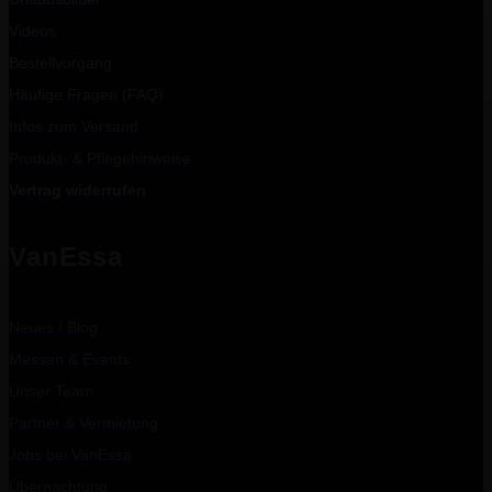
Videos
Bestellvorgang
Häufige Fragen (FAQ)
Infos zum Versand
Produkt- & Pflegehinweise
Vertrag widerrufen
VanEssa
Neues / Blog
Messen & Events
Unser Team
Partner & Vermietung
Jobs bei VanEssa
Übernachtung