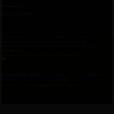
Öffnungszeiten
Kontakt & Anfahrt
* Gratis Versand innerhalb von Deutschland. Der Mindestbestellwert beträgt 10,- EUR.
¹ Einige Produkte sind vom 5% Rabatt für Selbstabholer ausgeschlossen.
² Beratung und Verkauf nur nach vorheriger Terminabsprache innerhalb unserer
Öffnungszeiten.
³ Einige Produkte sind vom kostenlosen Einbau ausgeschlossen.
Impressum
AGB
Datenschutz
Cookies
Vertrag
Barrierefreiheit
widerrufen
© 2026 VanEssa mobilcamping GmbH. Alle Rechte vorbehalten.