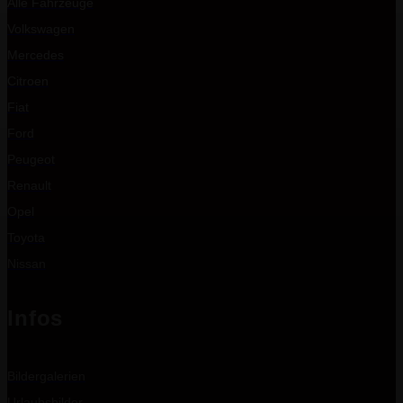
Alle Fahrzeuge
Volkswagen
Mercedes
Citroen
Fiat
Ford
Peugeot
Renault
Opel
Toyota
Nissan
Infos
Bildergalerien
Urlaubsbilder