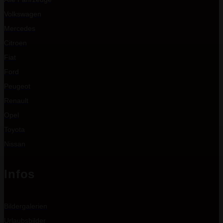
Volkswagen
Mercedes
Citroen
Fiat
Ford
Peugeot
Renault
Opel
Toyota
Nissan
Infos
Bildergalerien
Urlaubsbilder