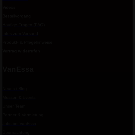
Videos
Bestellvorgang
Häufige Fragen (FAQ)
Infos zum Versand
Produkt- & Pflegehinweise
Vertrag widerrufen
VanEssa
Neues / Blog
Messen & Events
Unser Team
Partner & Vermietung
Jobs bei VanEssa
Übernachtung