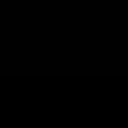
Caddy & Caddy Maxi
Sharan II
Touran
Mercedes
Zurück
V-Klasse
Vito
Marco Polo Horizon & Marco
Polo Activity
Marco Polo
Pössl Vanstar
Pössl Campstar
Crosscamp Base X
Viano
Citan & T-Klasse
Sprinter
Citroen