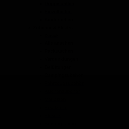
Doppelbetten
Einzelbetten
Kinderbetten
Zubehör & Elektrik
Zurück
Alle ansehen
Packtaschen
Verdunklungen
Belüftungen
Campingzubehör
Fahrzeugzubehör
Küchenzubehör
Matratzen
Ersatzteile
Elektrik
Sonderposten