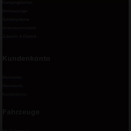
Campingküchen
Heckauszüge
Schlafsysteme
Innenraummodule
Zubehör & Elektrik
Kundenkonto
Merkzettel
Warenkorb
Kundenkonto
Fahrzeuge
Alle Fahrzeuge