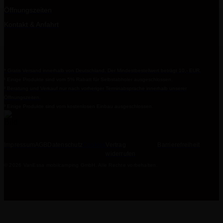
Öffnungszeiten
Kontakt & Anfahrt
* Gratis Versand innerhalb von Deutschland. Der Mindestbestellwert beträgt 10,- EUR.
¹ Einige Produkte sind vom 5% Rabatt für Selbstabholer ausgeschlossen.
² Beratung und Verkauf nur nach vorheriger Terminabsprache innerhalb unserer
Öffnungszeiten.
³ Einige Produkte sind vom kostenlosen Einbau ausgeschlossen.
Impressum
AGB
Datenschutz
Cookies
Vertrag
Barrierefreiheit
widerrufen
© 2026 VanEssa mobilcamping GmbH. Alle Rechte vorbehalten.