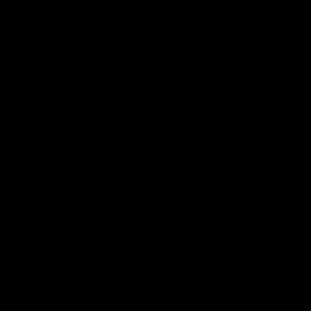
Finde dein Fahrzeug
Zurück
Alle Fahrzeuge
VW / Volkswagen
Zurück
Caravelle und Transporter
Kombi ab 2025
Multivan T7
California Beach T7
Multivan T5 | T6 | T6.1
California Beach T5 | T6 | T6.1
Caravelle T5 | T6 | T6.1
Transporter T5 | T6 | T6.1
California Coast & Ocean T5 |
T6 | T6.1
ID Buzz & ID Buzz Cargo
Transporter Kasten ab 2025